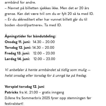
armbånd for andre.
– Navnet på billetten sjekkes ikke. Men det er 20 års
grense. Kan det være tvil om du er fylt 20 så ta med ID.
– Er du akkreditert eller har vunnet billett går du til
boden «bord/partnere». Ta med ID.
Åpningstider for båndutdeling:
Onsdag 11. juni:
14.30 – 20.00
Torsdag 12. juni:
14.30 – 20.00
Fredag 13. juni:
12.00 – 23.00
Lørdag 14. juni:
12.00 – 23.00
Vi anbefaler å hente armbåndet så tidlig som mulig —
helst onsdag eller torsdag for å unngå kø på fredag.
Vorspiel torsdag 12. juni
Patricks
fra kl. 21.00 – gratis inngang
DJ’ene fra Sommerbris 2025 fyrer opp stemningen før
festivalstart!