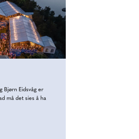
g Bjørn Eidsvåg er
ad må det sies å ha