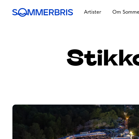
Skip
to
Artister
Om Sommer
Sommerbris
content
Stikk