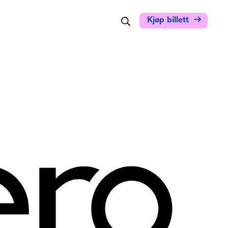
Søk
Kjøp billett