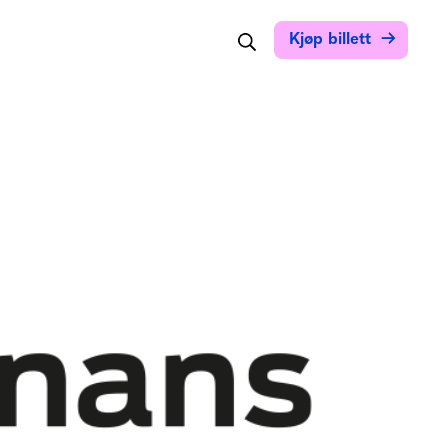
Søk
Kjøp billett