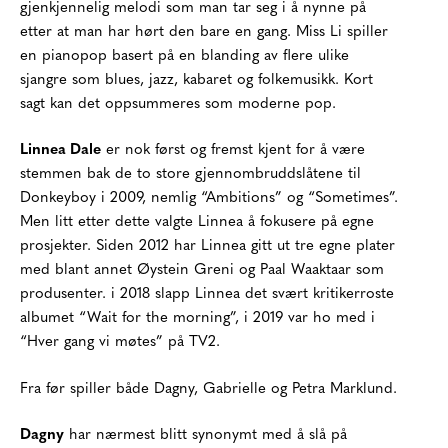
gjenkjennelig melodi som man tar seg i å nynne på
etter at man har hørt den bare en gang. Miss Li spiller
en pianopop basert på en blanding av flere ulike
sjangre som blues, jazz, kabaret og folkemusikk. Kort
sagt kan det oppsummeres som moderne pop.
Linnea Dale
er nok først og fremst kjent for å være
stemmen bak de to store gjennombruddslåtene til
Donkeyboy i 2009, nemlig “Ambitions” og “Sometimes”.
Men litt etter dette valgte Linnea å fokusere på egne
prosjekter. Siden 2012 har Linnea gitt ut tre egne plater
med blant annet Øystein Greni og Paal Waaktaar som
produsenter. i 2018 slapp Linnea det svært kritikerroste
albumet “Wait for the morning”, i 2019 var ho med i
“Hver gang vi møtes” på TV2.
Fra før spiller både Dagny, Gabrielle og Petra Marklund.
Dagny
har nærmest blitt synonymt med å slå på