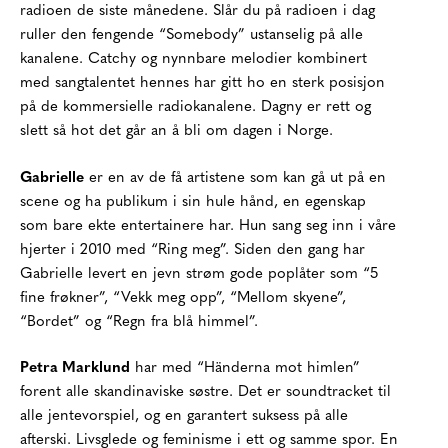
radioen de siste månedene. Slår du på radioen i dag
ruller den fengende “Somebody” ustanselig på alle
kanalene. Catchy og nynnbare melodier kombinert
med sangtalentet hennes har gitt ho en sterk posisjon
på de kommersielle radiokanalene. Dagny er rett og
slett så hot det går an å bli om dagen i Norge.
Gabrielle
er en av de få artistene som kan gå ut på en
scene og ha publikum i sin hule hånd, en egenskap
som bare ekte entertainere har. Hun sang seg inn i våre
hjerter i 2010 med “Ring meg”. Siden den gang har
Gabrielle levert en jevn strøm gode poplåter som “5
fine frøkner”, “Vekk meg opp”, “Mellom skyene”,
“Bordet” og “Regn fra blå himmel”.
Petra Marklund
har med “Händerna mot himlen”
forent alle skandinaviske søstre. Det er soundtracket til
alle jentevorspiel, og en garantert suksess på alle
afterski. Livsglede og feminisme i ett og samme spor. En