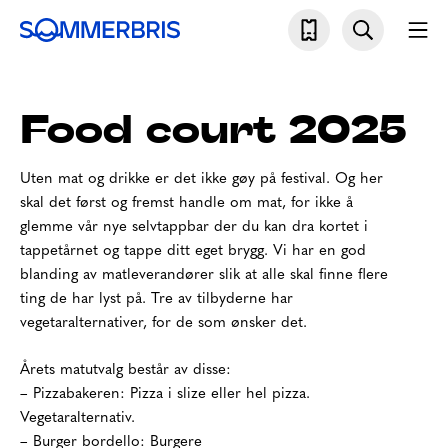
Skip
Søk
Mo
to
Sommerbris
content
Food court 2025
Uten mat og drikke er det ikke gøy på festival. Og her
skal det først og fremst handle om mat, for ikke å
glemme vår nye selvtappbar der du kan dra kortet i
tappetårnet og tappe ditt eget brygg. Vi har en god
blanding av matleverandører slik at alle skal finne flere
ting de har lyst på. Tre av tilbyderne har
vegetaralternativer, for de som ønsker det.
Årets matutvalg består av disse:
– Pizzabakeren: Pizza i slize eller hel pizza.
Vegetaralternativ.
– Burger bordello: Burgere