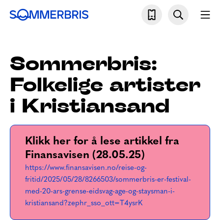
Skip
Søk
Mo
to
Sommerbris
content
Sommerbris:
Folkelige artister
i Kristiansand
Klikk her for å lese artikkel fra
Finansavisen (28.05.25)
https://www.finansavisen.no/reise-og-
fritid/2025/05/28/8266503/sommerbris-er-festival-
med-20-ars-grense-eidsvag-age-og-staysman-i-
kristiansand?zephr_sso_ott=T4ysrK