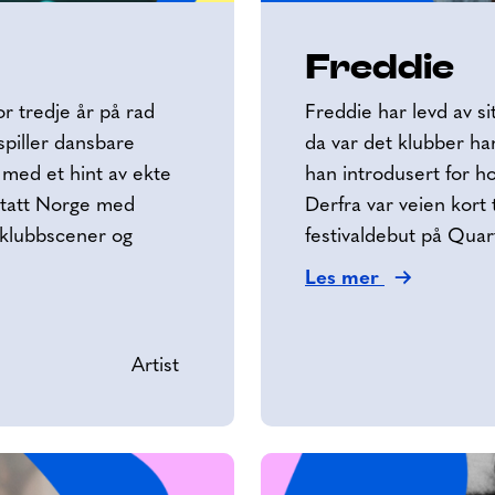
Freddie
r tredje år på rad
Freddie har levd av si
spiller dansbare
da var det klubber han
 med et hint av ekte
han introdusert for ho
n tatt Norge med
Derfra var veien kort 
 klubbscener og
festivaldebut på Quar
Les mer