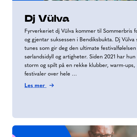
Dj Vülva
Fyrverkeriet dj Vülva kommer til Sommerbris fo
og gjentar suksessen i Bendiksbukta. Dj Vülva 
tunes som gir deg den ultimate festivalfølelsen
sørlandsidyll og artigheter. Siden 2021 har hu
storm og spilt på en rekke klubber, warm-ups,
festivaler over hele …
Les mer