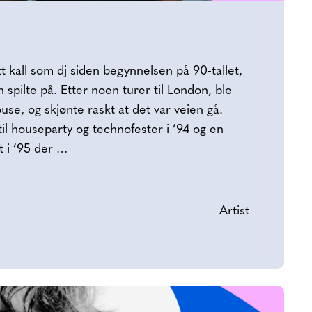
tt kall som dj siden begynnelsen på 90-tallet,
 spilte på. Etter noen turer til London, ble
use, og skjønte raskt at det var veien gå.
til houseparty og technofester i ’94 og en
t i ’95 der …