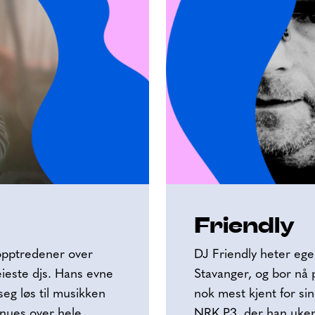
Friendly
opptredener over
DJ Friendly heter egen
ieste djs. Hans evne
Stavanger, og bor nå 
seg løs til musikken
nok mest kjent for si
venues over hele
NRK P3, der han ukent