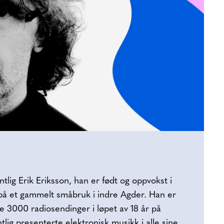
tlig Erik Eriksson, han er født og oppvokst i
på et gammelt småbruk i indre Agder. Han er
ne 3000 radiosendinger i løpet av 18 år på
lig presenterte elektronisk musikk i alle sine