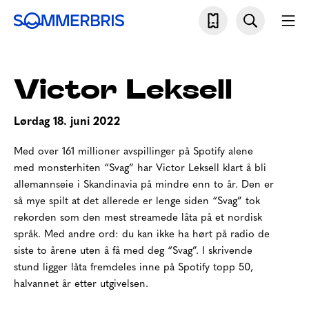
Skip
Søk
Mo
to
Sommerbris
content
Victor Leksell
lørdag 18. juni 2022
Med over 161 millioner avspillinger på Spotify alene
med monsterhiten “Svag” har Victor Leksell klart å bli
allemannseie i Skandinavia på mindre enn to år. Den er
så mye spilt at det allerede er lenge siden “Svag” tok
rekorden som den mest streamede låta på et nordisk
språk. Med andre ord: du kan ikke ha hørt på radio de
siste to årene uten å få med deg “Svag”. I skrivende
stund ligger låta fremdeles inne på Spotify topp 50,
halvannet år etter utgivelsen.