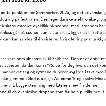
. juni 2026
kl. 23:00
 å sette punktum for Sommerbris 2026, og det er vanskeli
lutning på festivalen. Den legendariske elektronika-grup
for å skape massive øyeblikk på scenen, med låter som har 
thless går på scenen som siste artist, ligger alt til rette f
ublikum kan samles til én siste, euforisk feiring av musikk
 klassikere som «Insomnia» til Faithless. Den er et episk m
bevisstheten da den kom i ’96. Se for deg hvordan det kom
t har senket seg og rytmene dundrer avgårde i takt med l
 ikke glemme «God is a dj», «We come 1» og «Salva Mea». I
evne til å bygge stemning med låtene sine– fra de mer
ne til de eksplosive dropene som får hele publikum til å