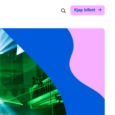
Søk
Kjøp billett