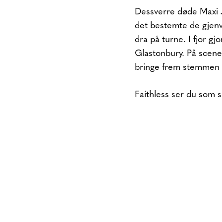
Dessverre døde Maxi J
det bestemte de gjen
dra på turne. I fjor gj
Glastonbury. På scenen
bringe frem stemmen 
Faithless ser du som s