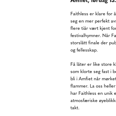
Amfiet,
lørdag 13
Faithless er klare for
seg en mer perfekt avs
flere tiår vært kjent 
festivalhymner. Når Fai
storslått finale der p
og fellesskap.
Få låter er like store
som klorte seg fast i 
bli i Amfiet når mørke
flammer. La oss heller
har Faithless en unik 
atmosfæriske øyeblikke
takt.