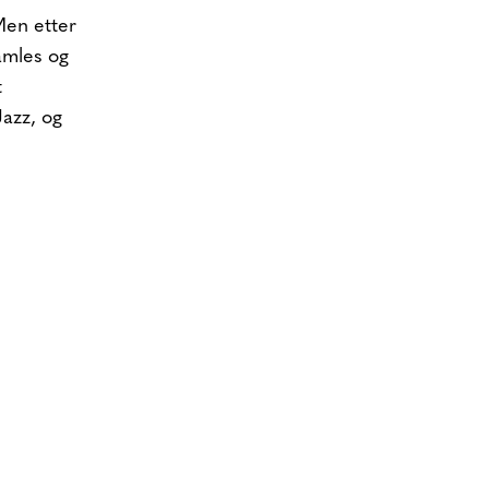
Men etter
amles og
t
Jazz, og