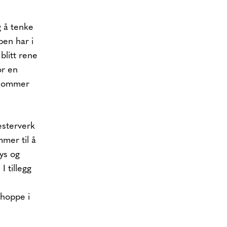
g å tenke
pen har i
blitt rene
or en
, sommer
esterverk
mer til å
ys og
 tillegg
 hoppe i